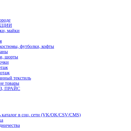
ороде
КЦИИ
ки, майки
я
костюмы, футболки, кофты
фаны
и, шорты
очки
отаж
отаж
анный текстиль
е товары
, ПРАЙС
ь каталог в соц. сети (VK/OK/CSV/CMS)
ка
дничества