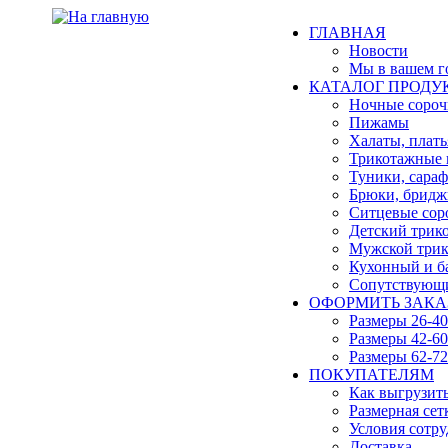
ГЛАВНАЯ
Новости
Мы в вашем г
КАТАЛОГ ПРОДУ
Ночные сороч
Пижамы
Халаты, плать
Трикотажные 
Туники, сара
Брюки, бридж
Ситцевые сор
Детский трик
Мужской трик
Кухонный и б
Сопутствующи
ОФОРМИТЬ ЗАКАЗ
Размеры 26-40
Размеры 42-60
Размеры 62-72
ПОКУПАТЕЛЯМ
Как выгрузит
Размерная сет
Условия сотру
Доставка