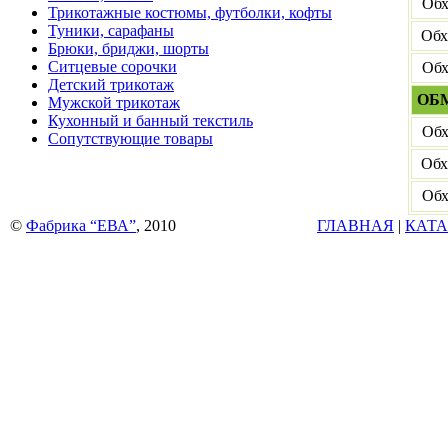
Обх
Трикотажные костюмы, футболки, кофты
Туники, сарафаны
Обх
Брюки, бриджи, шорты
Ситцевые сорочки
Обх
Детский трикотаж
ОБ
Мужской трикотаж
Кухонный и банный текстиль
Обх
Сопутствующие товары
Обх
Обх
©
Фабрика “ЕВА”
, 2010
ГЛАВНАЯ
|
КАТА