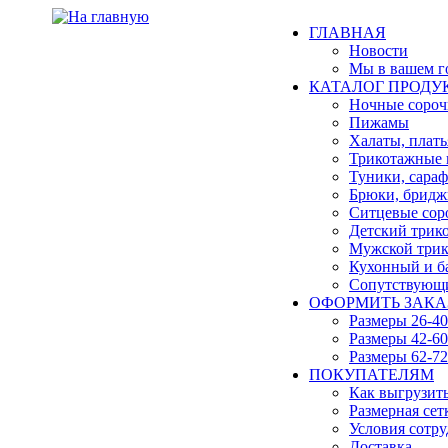
ГЛАВНАЯ
Новости
Мы в вашем г
КАТАЛОГ ПРОДУ
Ночные сороч
Пижамы
Халаты, плать
Трикотажные 
Туники, сара
Брюки, бридж
Ситцевые сор
Детский трик
Мужской трик
Кухонный и б
Сопутствующи
ОФОРМИТЬ ЗАКАЗ
Размеры 26-40
Размеры 42-60
Размеры 62-72
ПОКУПАТЕЛЯМ
Как выгрузит
Размерная сет
Условия сотру
Доставка