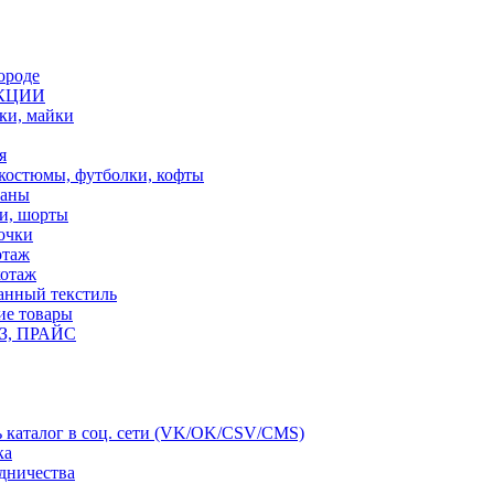
ороде
КЦИИ
ки, майки
я
костюмы, футболки, кофты
фаны
и, шорты
очки
отаж
отаж
анный текстиль
е товары
, ПРАЙС
ь каталог в соц. сети (VK/OK/CSV/CMS)
ка
дничества